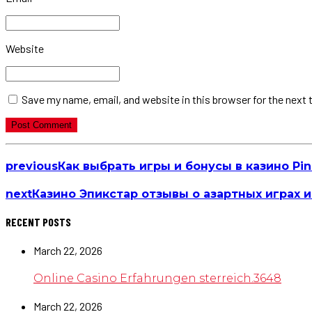
Website
Save my name, email, and website in this browser for the next
Post Comment
previous
Как выбрать игры и бонусы в казино Pi
next
Казино Эпикстар отзывы о азартных играх 
RECENT POSTS
March 22, 2026
Online Casino Erfahrungen sterreich.3648
March 22, 2026