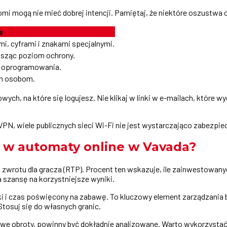
omi mogą nie mieć dobrej intencji. Pamiętaj, że niektóre oszustwa 
s
mi, cyframi i znakami specjalnymi.
sząc poziom ochrony.
o oprogramowania.
ym osobom.
ych, na które się logujesz. Nie klikaj w linki w e-mailach, które w
PN, wiele publicznych sieci Wi-Fi nie jest wystarczająco zabezpi
e w automaty online w Vavada?
m zwrotu dla gracza (RTP). Procent ten wskazuje, ile zainwestowa
 szansę na korzystniejsze wyniki.
ki i czas poświęcony na zabawę. To kluczowy element zarządzania
osuj się do własnych granic.
we obroty, powinny być dokładnie analizowane. Warto wykorzystać j