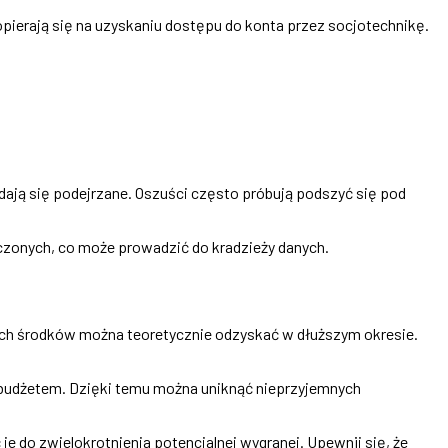
opierają się na uzyskaniu dostępu do konta przez socjotechnikę.
ydają się podejrzane. Oszuści często próbują podszyć się pod
eczonych, co może prowadzić do kradzieży danych.
nych środków można teoretycznie odzyskać w dłuższym okresie.
 budżetem. Dzięki temu można uniknąć nieprzyjemnych
e do zwielokrotnienia potencjalnej wygranej. Upewnij się, że