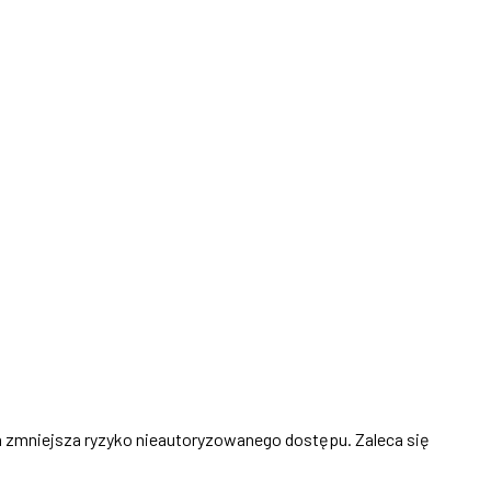
ych zmniejsza ryzyko nieautoryzowanego dostępu. Zaleca się