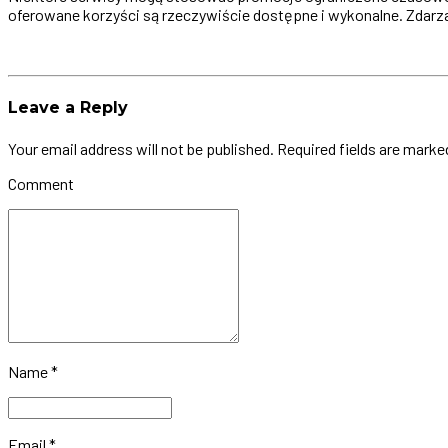
oferowane korzyści są rzeczywiście dostępne i wykonalne. Zdarza
Leave a Reply
Your email address will not be published. Required fields are marke
Comment
Name *
Email *