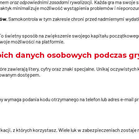
inem oraz odpowiednimi zasadami rywalizacji.
Każda gra ma swoje s
aktyk minimalizuje możliwość wystąpienia problemów i nieporozu
tów.
Samokontrola w tym zakresie chroni przed nadmiernymi wyda
o świetny sposób na zwiększenie swojego kapitału początkowego 
woje możliwości na platformie.
oich danych osobowych podczas gr
óre zawierają litery, cyfry oraz znaki specjalne. Unikaj oczywistych
yzowanym dostępem.
 wymaga podania kodu otrzymanego na telefon lub adres e-mail p
ikacji, z których korzystasz. Wiele luk w zabezpieczeniach zosta