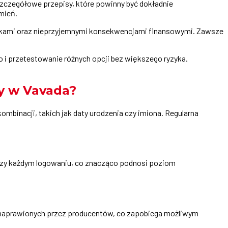
zczegółowe przepisy, które powinny być dokładnie
mień.
tkami oraz nieprzyjemnymi konsekwencjami finansowymi. Zawsze
i przetestowanie różnych opcji bez większego ryzyka.
y w Vavada?
 kombinacji, takich jak daty urodzenia czy imiona. Regularna
rzy każdym logowaniu, co znacząco podnosi poziom
je naprawionych przez producentów, co zapobiega możliwym