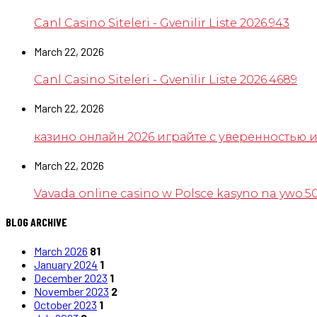
Canl Casino Siteleri - Gvenilir Liste 2026.943
March 22, 2026
Canl Casino Siteleri - Gvenilir Liste 2026.4689
March 22, 2026
казино онлайн 2026 играйте с уверенностью и
March 22, 2026
Vavada online casino w Polsce kasyno na ywo.5
BLOG ARCHIVE
March 2026
81
January 2024
1
December 2023
1
November 2023
2
October 2023
1