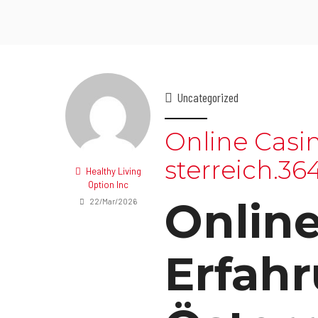
Uncategorized
Online Casi
sterreich.36
Healthy Living
Option Inc
Online
22/Mar/2026
Erfah