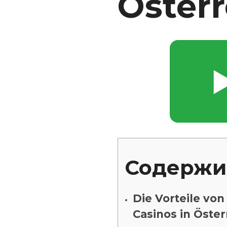
Österr
▶
Содержи
Die Vorteile von
Casinos in Öster