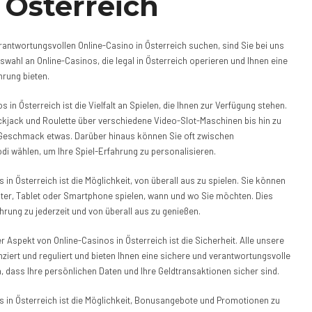
 Österreich
antwortungsvollen Online-Casino in Österreich suchen, sind Sie bei uns
uswahl an Online-Casinos, die legal in Österreich operieren und Ihnen eine
hrung bieten.
s in Österreich ist die Vielfalt an Spielen, die Ihnen zur Verfügung stehen.
ckjack und Roulette über verschiedene Video-Slot-Maschinen bis hin zu
n Geschmack etwas. Darüber hinaus können Sie oft zwischen
di wählen, um Ihre Spiel-Erfahrung zu personalisieren.
s in Österreich ist die Möglichkeit, von überall aus zu spielen. Sie können
uter, Tablet oder Smartphone spielen, wann und wo Sie möchten. Dies
ahrung zu jederzeit und von überall aus zu genießen.
r Aspekt von Online-Casinos in Österreich ist die Sicherheit. Alle unsere
ziert und reguliert und bieten Ihnen eine sichere und verantwortungsvolle
n, dass Ihre persönlichen Daten und Ihre Geldtransaktionen sicher sind.
os in Österreich ist die Möglichkeit, Bonusangebote und Promotionen zu