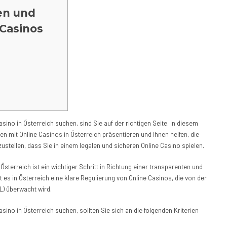
en und
 Casinos
ino in Österreich suchen, sind Sie auf der richtigen Seite. In diesem
en mit Online Casinos in Österreich präsentieren und Ihnen helfen, die
zustellen, dass Sie in einem legalen und sicheren Online Casino spielen.
Österreich ist ein wichtiger Schritt in Richtung einer transparenten und
bt es in Österreich eine klare Regulierung von Online Casinos, die von der
L) überwacht wird.
ino in Österreich suchen, sollten Sie sich an die folgenden Kriterien