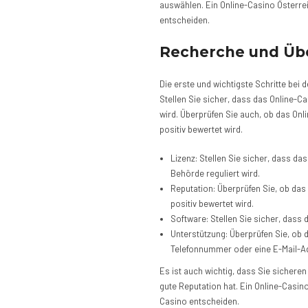
auswählen. Ein Online-Casino Österreic
entscheiden.
Recherche und Üb
Die erste und wichtigste Schritte bei
Stellen Sie sicher, dass das Online-Ca
wird. Überprüfen Sie auch, ob das Onl
positiv bewertet wird.
Lizenz: Stellen Sie sicher, dass das
Behörde reguliert wird.
Reputation: Überprüfen Sie, ob das
positiv bewertet wird.
Software: Stellen Sie sicher, dass 
Unterstützung: Überprüfen Sie, ob d
Telefonnummer oder eine E-Mail-A
Es ist auch wichtig, dass Sie sichere
gute Reputation hat. Ein Online-Casino 
Casino entscheiden.