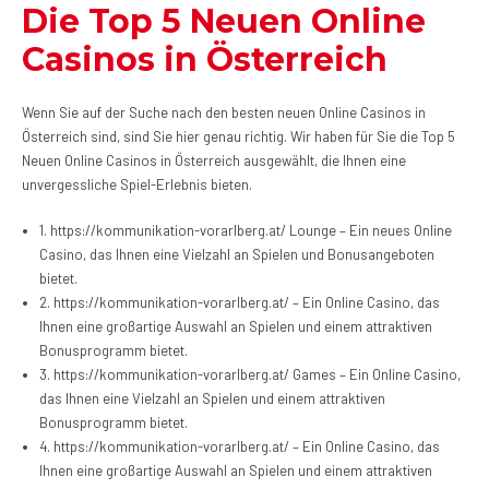
Die Top 5 Neuen Online
Casinos in Österreich
Wenn Sie auf der Suche nach den besten neuen Online Casinos in
Österreich sind, sind Sie hier genau richtig. Wir haben für Sie die Top 5
Neuen Online Casinos in Österreich ausgewählt, die Ihnen eine
unvergessliche Spiel-Erlebnis bieten.
1. https://kommunikation-vorarlberg.at/ Lounge – Ein neues Online
Casino, das Ihnen eine Vielzahl an Spielen und Bonusangeboten
bietet.
2. https://kommunikation-vorarlberg.at/ – Ein Online Casino, das
Ihnen eine großartige Auswahl an Spielen und einem attraktiven
Bonusprogramm bietet.
3. https://kommunikation-vorarlberg.at/ Games – Ein Online Casino,
das Ihnen eine Vielzahl an Spielen und einem attraktiven
Bonusprogramm bietet.
4. https://kommunikation-vorarlberg.at/ – Ein Online Casino, das
Ihnen eine großartige Auswahl an Spielen und einem attraktiven