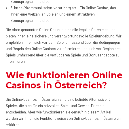
Bonusprogramm bietet.
5. https://kommunikation-vorarlberg.at/ – Ein Online Casino, das
Ihnen eine Vielzahl an Spielen und einem attraktiven
Bonusprogramm bietet.
Die oben genannten Online Casinos sind alle legal in Österreich und
bieten Ihnen eine sichere und verantwortungsvolle Spielumgebung. Wir
empfehlen Ihnen, sich vor dem Spiel umfassend über die Bedingungen
und Regeln des Online Casinos zu informieren und sich vor Beginn des
Spiels umfassend über die verfügbaren Spiele und Bonusangebote zu
informieren.
Wie funktionieren Online
Casinos in Österreich?
Die Online-Casinos in Österreich sind eine beliebte Alternative für
Spieler, die sich für ein reizvolles Spiel- und Gewinn-Erlebnis
entscheiden. Aber wie funktionieren sie genau? In diesem Artikel
werden wir Ihnen die Funktionsweise von Online-Casinos in Österreich
erklären.