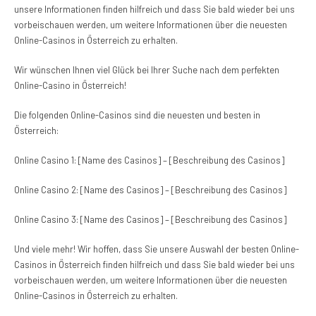
unsere Informationen finden hilfreich und dass Sie bald wieder bei uns
vorbeischauen werden, um weitere Informationen über die neuesten
Online-Casinos in Österreich zu erhalten.
Wir wünschen Ihnen viel Glück bei Ihrer Suche nach dem perfekten
Online-Casino in Österreich!
Die folgenden Online-Casinos sind die neuesten und besten in
Österreich:
Online Casino 1: [Name des Casinos] – [Beschreibung des Casinos]
Online Casino 2: [Name des Casinos] – [Beschreibung des Casinos]
Online Casino 3: [Name des Casinos] – [Beschreibung des Casinos]
Und viele mehr! Wir hoffen, dass Sie unsere Auswahl der besten Online-
Casinos in Österreich finden hilfreich und dass Sie bald wieder bei uns
vorbeischauen werden, um weitere Informationen über die neuesten
Online-Casinos in Österreich zu erhalten.