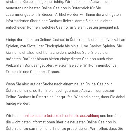
sind, sind Sie bei uns genau richtig. Wir haben eine Auswahl der
neuesten und besten Online-Casinos in Österreich für Sie
zusammengestellt. In diesem Artikel werden wir Ihnen die wichtigsten
Informationen über diese Casinos liefern, damit Sie sich leichter
entscheiden können, welches Casino für Sie am besten geeignet ist.
Einige der neuesten Online-Casinos in Österreich bieten eine Vielzahl an
Spielen, von Slots über Tischspiele bis hin zu Live-Casino-Spielen. Sie
können sich also leicht entscheiden, welches Spiel Sie spielen
möchten. Darüber hinaus bieten einige dieser Casinos auch eine
Vielzahl an Bonusangeboten, wie zum Beispiel Willkommensbonus,
Freispiele und Cashback-Bonus.
Wenn Sie also auf der Suche nach einem neuen Online-Casino in
Österreich sind, sollten Sie unbedingt unsere Auswahl der besten
Online-Casinos in Österreich überprüfen. Wir sind sicher, dass Sie dabei
fündig werden.
Wir haben
online casino österreich schnelle auszahlung
uns bemüht,
die wichtigsten Informationen über die neuesten Online-Casinos in
Österreich zu sammeln und Ihnen zu präsentieren. Wir hoffen, dass Sie