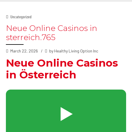
Uncategorized
Neue Online Casinos in
sterreich.765
March 22, 2026
by Healthy Living Option Inc
Neue Online Casinos
in Österreich
▶️