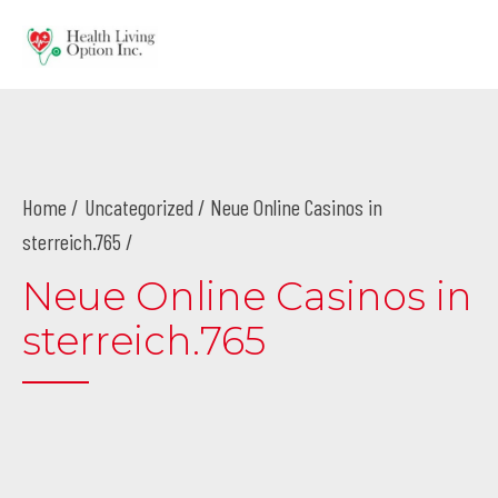
Home
Uncategorized
/ Neue Online Casinos in
sterreich.765 /
Neue Online Casinos in
sterreich.765