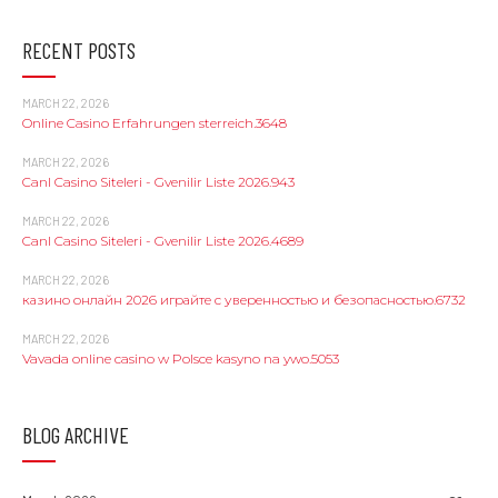
RECENT POSTS
MARCH 22, 2026
Online Casino Erfahrungen sterreich.3648
MARCH 22, 2026
Canl Casino Siteleri - Gvenilir Liste 2026.943
MARCH 22, 2026
Canl Casino Siteleri - Gvenilir Liste 2026.4689
MARCH 22, 2026
казино онлайн 2026 играйте с уверенностью и безопасностью.6732
MARCH 22, 2026
Vavada online casino w Polsce kasyno na ywo.5053
BLOG ARCHIVE