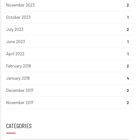
November 2023
2
October 2023
1
July 2023
2
June 2023
1
April 2022
1
February 2018
2
January 2018
4
December 2017
2
November 2017
2
CATEGORIES