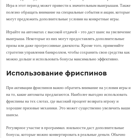
Игра в этот период может привести к значительным выигрышам. Также
полезно обращать внимание на специальные события и акции, которые
могут предложить дополнительные условия на конкретные игры.
Играйте на автоматах с высокой отдачей – это даст шанс на увеличение
выигрыша. Некоторые из них могут предоставлять дополнительные
призы или даже прогрессивные джекпоты. Кроме того, применяйте
стратегии управления банкроллом, чтобы сохранить свои средства как
можно дольше и использовать бонусы максимально эффективно.
Использование фриспинов
При активации фриспинов важно обратить внимание на условия игры и
на то, какие автоматы предлагаются. Наиболее выгодно использовать
фриспины на тех слотах, где высокий процент возврата игроку и
хорошие призовые механики. Это может существенно увеличить ваши
шансы.
Регулярное участие в программах лояльности даст дополнительные
бонусы, которые можно конвертировать в реальные деньги. Обычно