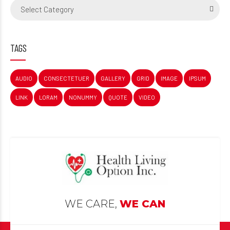
Select Category
TAGS
AUDIO
CONSECTETUER
GALLERY
GRID
IMAGE
IPSUM
LINK
LORAM
NONUMMY
QUOTE
VIDEO
WE CARE,
WE CAN