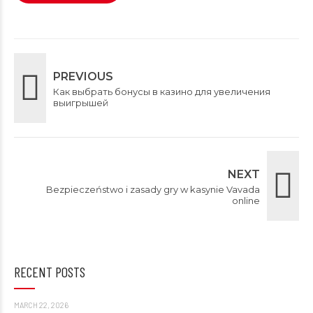
PREVIOUS
Как выбрать бонусы в казино для увеличения
выигрышей
NEXT
Bezpieczeństwo i zasady gry w kasynie Vavada
online
RECENT POSTS
MARCH 22, 2026