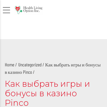
Home
Uncategorized
/ Как выбрать игры и бонусы
в казино Pinco /
Как выбрать игры и
бонусы в казино
Pinco