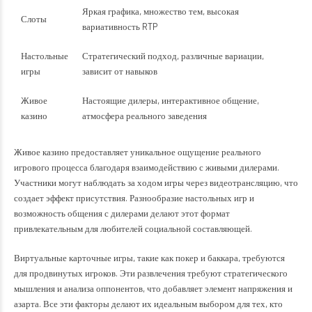
Яркая графика, множество тем, высокая
Слоты
вариативность RTP
Настольные
Стратегический подход, различные вариации,
игры
зависит от навыков
Живое
Настоящие дилеры, интерактивное общение,
казино
атмосфера реального заведения
Живое казино предоставляет уникальное ощущение реального
игрового процесса благодаря взаимодействию с живыми дилерами.
Участники могут наблюдать за ходом игры через видеотрансляцию, что
создает эффект присутствия. Разнообразие настольных игр и
возможность общения с дилерами делают этот формат
привлекательным для любителей социальной составляющей.
Виртуальные карточные игры, такие как покер и баккара, требуются
для продвинутых игроков. Эти развлечения требуют стратегического
мышления и анализа оппонентов, что добавляет элемент напряжения и
азарта. Все эти факторы делают их идеальным выбором для тех, кто