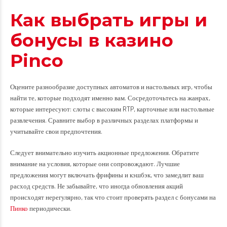
Как выбрать игры и
бонусы в казино
Pinco
Оцените разнообразие доступных автоматов и настольных игр, чтобы
найти те, которые подходят именно вам. Сосредоточьтесь на жанрах,
которые интересуют: слоты с высоким RTP, карточные или настольные
развлечения. Сравните выбор в различных разделах платформы и
учитывайте свои предпочтения.
Следует внимательно изучить акционные предложения. Обратите
внимание на условия, которые они сопровождают. Лучшие
предложения могут включать фрифины и кэшбэк, что замедлит ваш
расход средств. Не забывайте, что иногда обновления акций
происходят нерегулярно, так что стоит проверять раздел с бонусами на
Пинко
периодически.