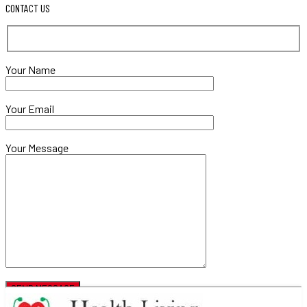
CONTACT US
Your Name
Your Email
Your Message