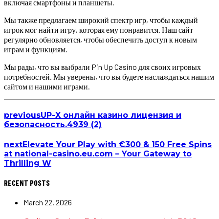
включая смартфоны и планшеты.
Мы также предлагаем широкий спектр игр, чтобы каждый
игрок мог найти игру, которая ему понравится. Наш сайт
регулярно обновляется, чтобы обеспечить доступ к новым
играм и функциям.
Мы рады, что вы выбрали Pin Up Casino для своих игровых
потребностей. Мы уверены, что вы будете наслаждаться нашим
сайтом и нашими играми.
previous
UP-X онлайн казино лицензия и
безопасность.4939 (2)
next
Elevate Your Play with €300 & 150 Free Spins
at national-casino.eu.com – Your Gateway to
Thrilling W
RECENT POSTS
March 22, 2026