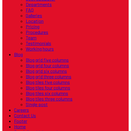
Departments
FAQ
Galleries
Location
Pricing
Procedures
Team
Testimonials
Working hours
Blog
Blog grid five columns
Blog grid four columns
Blog grid six columns
Blog grid three columns
Blog tiles five columns
Blog tiles four columns
Blog tiles six columns
Blog tiles three columns
Single post
Careers
Contact Us
Footer
Home