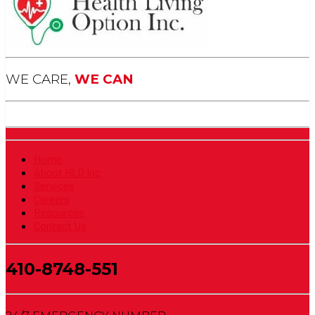
WE CARE,
WE CAN
Home
About HLO Inc
Services
Careers
Resources
Contact Us
410-8748-551