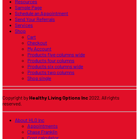
Resources
Sample Page
Schedule an Appointment
Send Your Referrals
Services
Shop
Cart
Checkout
My Account
Products five columns wide
Products four columns
Products six columns wide
Products two columns
Shop single
Copyright by
Healthy Living Options Inc
2022. All rights
reserved.
About HLO Inc
Appointments
Chase Franklin
Cost calculator