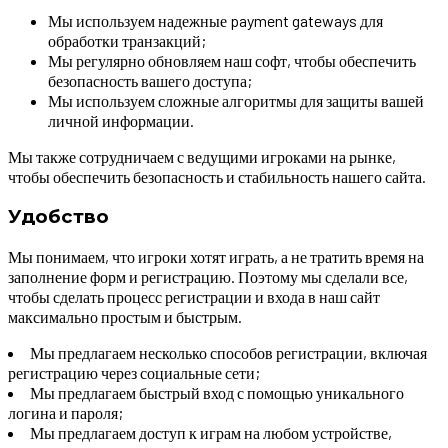
Мы используем надежные payment gateways для
обработки транзакций;
Мы регулярно обновляем наш софт, чтобы обеспечить
безопасность вашего доступа;
Мы используем сложные алгоритмы для защиты вашей
личной информации.
Мы также сотрудничаем с ведущими игроками на рынке,
чтобы обеспечить безопасность и стабильность нашего сайта.
Удобство
Мы понимаем, что игроки хотят играть, а не тратить время на
заполнение форм и регистрацию. Поэтому мы сделали все,
чтобы сделать процесс регистрации и входа в наш сайт
максимально простым и быстрым.
Мы предлагаем несколько способов регистрации, включая
регистрацию через социальные сети;
Мы предлагаем быстрый вход с помощью уникального
логина и пароля;
Мы предлагаем доступ к играм на любом устройстве,