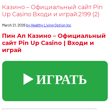
Казино – Официальный сайт Pin
Up Casino Входи и играй.2199 (2)
March 21, 2026
by Healthy Living Option Inc
Пин Ап Казино – Официальный
сайт Pin Up Casino | Входи и
играй
▶️ ИГРАТЬ