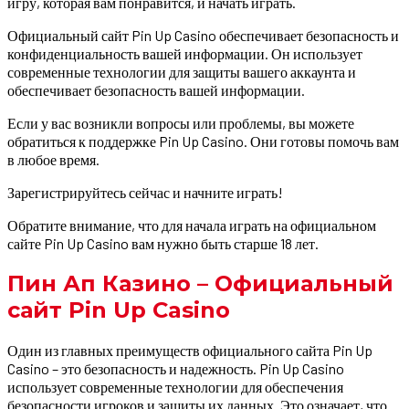
игру, которая вам понравится, и начать играть.
Официальный сайт Pin Up Casino обеспечивает безопасность и
конфиденциальность вашей информации. Он использует
современные технологии для защиты вашего аккаунта и
обеспечивает безопасность вашей информации.
Если у вас возникли вопросы или проблемы, вы можете
обратиться к поддержке Pin Up Casino. Они готовы помочь вам
в любое время.
Зарегистрируйтесь сейчас и начните играть!
Обратите внимание, что для начала играть на официальном
сайте Pin Up Casino вам нужно быть старше 18 лет.
Пин Ап Казино – Официальный
сайт Pin Up Casino
Один из главных преимуществ официального сайта Pin Up
Casino – это безопасность и надежность. Pin Up Casino
использует современные технологии для обеспечения
безопасности игроков и защиты их данных. Это означает, что