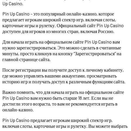
Up Casino.
Pin Up Casino – это популярный онлайн-казино, которое
предлагает игрокам широкий спектр игр, включая слоты,
карточные игры и рулетку. Официальный сайт Pin Up Casino
доступен для игроков из многих стран, включая Россию.
Для начала играть на официальном сайте Pin Up Casino вам
нужно зарегистрироваться. Это можно сделать в считанные
минуты, просто кликнув на кнопку “Зарегистрироваться” на
главной странице сайта.
После регистрации вы получите доступ к личному кабинету,
где можно управлять вашими аккаунтами, просматривать
историю игр и получать доступ к различным функциям сайта.
Важно помнить, что для начала играть на официальном сайте
Pin Up Casino вам нужно быть старше 18 лет. Если вы не
достигли этого возраста, то вам не рекомендуется играть в
онлайн-казино.
Pin Up Casino предлагает игрокам широкий спектр игр,
включая слоты, карточные игры и рулетку. Вы можете выбрать