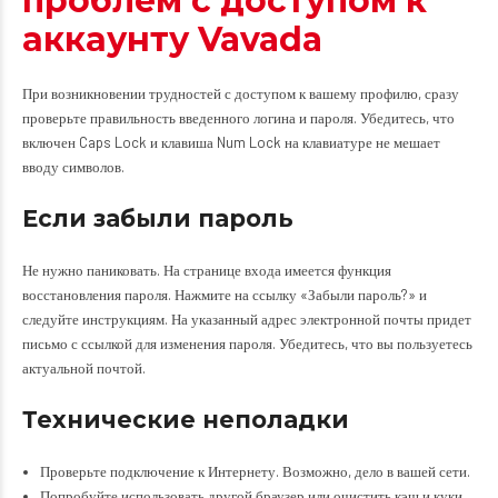
проблем с доступом к
аккаунту Vavada
При возникновении трудностей с доступом к вашему профилю, сразу
проверьте правильность введенного логина и пароля. Убедитесь, что
включен Caps Lock и клавиша Num Lock на клавиатуре не мешает
вводу символов.
Если забыли пароль
Не нужно паниковать. На странице входа имеется функция
восстановления пароля. Нажмите на ссылку «Забыли пароль?» и
следуйте инструкциям. На указанный адрес электронной почты придет
письмо с ссылкой для изменения пароля. Убедитесь, что вы пользуетесь
актуальной почтой.
Технические неполадки
Проверьте подключение к Интернету. Возможно, дело в вашей сети.
Попробуйте использовать другой браузер или очистить кэш и куки