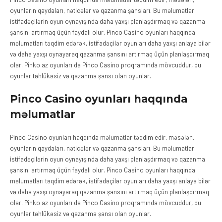
oyunların qaydaları, nəticələr və qazanma şansları. Bu məlumatlar
istifadəçilərin oyun oynayışında daha yaxşı planlaşdırmaq və qazanma
şansını artırmaq üçün faydalı olur. Pinco Casino oyunları haqqında
məlumatları təqdim edərək, istifadəçilər oyunları daha yaxşı anlaya bilər
və daha yaxşı oynayaraq qazanma şansını artırmaq üçün planlaşdırmaq
olar. Pinko az oyunları da Pinco Casino proqramında mövcuddur, bu
oyunlar təhlükəsiz və qazanma şansı olan oyunlar.
Pinco Casino oyunları haqqında
məlumatlar
Pinco Casino oyunları haqqında məlumatlar təqdim edir, məsələn,
oyunların qaydaları, nəticələr və qazanma şansları. Bu məlumatlar
istifadəçilərin oyun oynayışında daha yaxşı planlaşdırmaq və qazanma
şansını artırmaq üçün faydalı olur. Pinco Casino oyunları haqqında
məlumatları təqdim edərək, istifadəçilər oyunları daha yaxşı anlaya bilər
və daha yaxşı oynayaraq qazanma şansını artırmaq üçün planlaşdırmaq
olar. Pinko az oyunları da Pinco Casino proqramında mövcuddur, bu
oyunlar təhlükəsiz və qazanma şansı olan oyunlar.