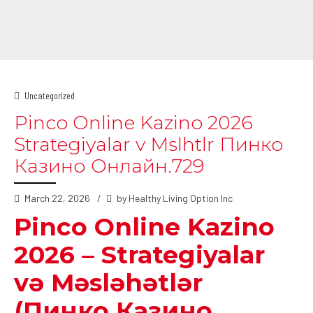
Uncategorized
Pinco Online Kazino 2026
Strategiyalar v Mslhtlr Пинко
Казино Онлайн.729
March 22, 2026
by Healthy Living Option Inc
Pinco Online Kazino
2026 – Strategiyalar
və Məsləhətlər
(Пинко Казино