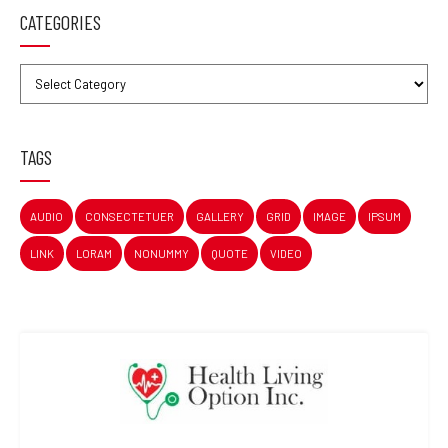
CATEGORIES
TAGS
AUDIO
CONSECTETUER
GALLERY
GRID
IMAGE
IPSUM
LINK
LORAM
NONUMMY
QUOTE
VIDEO