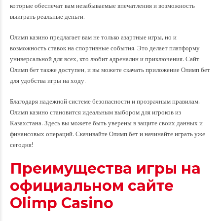
которые обеспечат вам незабываемые впечатления и возможность
выиграть реальные деньги.
Олимп казино предлагает вам не только азартные игры, но и
возможность ставок на спортивные события. Это делает платформу
универсальной для всех, кто любит адреналин и приключения. Сайт
Олимп бет также доступен, и вы можете скачать приложение Олимп бет
для удобства игры на ходу.
Благодаря надежной системе безопасности и прозрачным правилам,
Олимп казино становится идеальным выбором для игроков из
Казахстана. Здесь вы можете быть уверены в защите своих данных и
финансовых операций. Скачивайте Олимп бет и начинайте играть уже
сегодня!
Преимущества игры на
официальном сайте
Olimp Casino