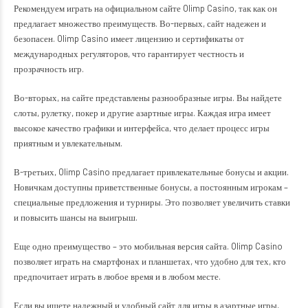
Рекомендуем играть на официальном сайте Olimp Casino, так как он
предлагает множество преимуществ. Во-первых, сайт надежен и
безопасен. Olimp Casino имеет лицензию и сертификаты от
международных регуляторов, что гарантирует честность и
прозрачность игр.
Во-вторых, на сайте представлены разнообразные игры. Вы найдете
слоты, рулетку, покер и другие азартные игры. Каждая игра имеет
высокое качество графики и интерфейса, что делает процесс игры
приятным и увлекательным.
В-третьих, Olimp Casino предлагает привлекательные бонусы и акции.
Новичкам доступны приветственные бонусы, а постоянным игрокам –
специальные предложения и турниры. Это позволяет увеличить ставки
и повысить шансы на выигрыш.
Еще одно преимущество – это мобильная версия сайта. Olimp Casino
позволяет играть на смартфонах и планшетах, что удобно для тех, кто
предпочитает играть в любое время и в любом месте.
Если вы ищете надежный и удобный сайт для игры в азартные игры,