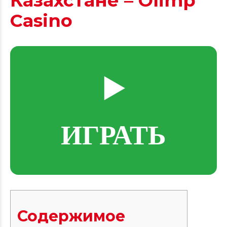
Казахстане – Olimp
Casino
▶️
ИГРАТЬ
Содержимое