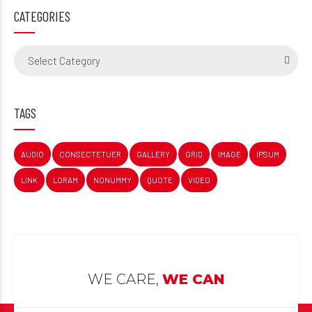
CATEGORIES
Select Category
TAGS
AUDIO
CONSECTETUER
GALLERY
GRID
IMAGE
IPSUM
LINK
LORAM
NONUMMY
QUOTE
VIDEO
WE CARE,
WE CAN