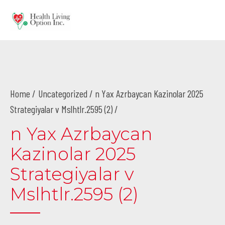
Home
Uncategorized
/ n Yax Azrbaycan Kazinolar 2025
Strategiyalar v Mslhtlr.2595 (2) /
n Yax Azrbaycan
Kazinolar 2025
Strategiyalar v
Mslhtlr.2595 (2)