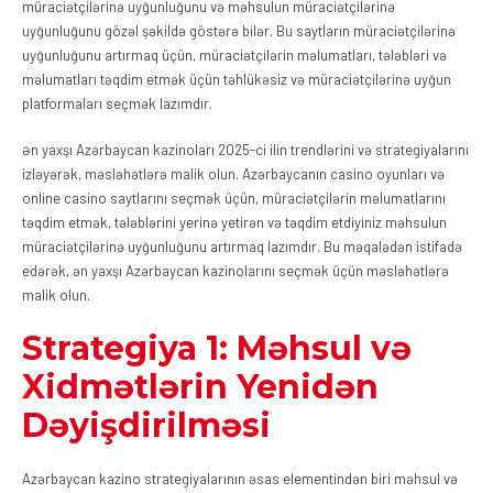
müraciətçilərinə uyğunluğunu və məhsulun müraciətçilərinə
uyğunluğunu gözəl şəkildə göstərə bilər. Bu saytların müraciətçilərinə
uyğunluğunu artırmaq üçün, müraciətçilərin məlumatları, tələbləri və
məlumatları təqdim etmək üçün təhlükəsiz və müraciətçilərinə uyğun
platformaları seçmək lazımdır.
Ən yaxşı Azərbaycan kazinoları 2025-ci ilin trendlərini və strategiyalarını
izləyərək, məsləhətlərə malik olun. Azərbaycanın casino oyunları və
online casino saytlarını seçmək üçün, müraciətçilərin məlumatlarını
təqdim etmək, tələblərini yerinə yetirən və təqdim etdiyiniz məhsulun
müraciətçilərinə uyğunluğunu artırmaq lazımdır. Bu məqalədən istifadə
edərək, ən yaxşı Azərbaycan kazinolarını seçmək üçün məsləhətlərə
malik olun.
Strategiya 1: Məhsul və
Xidmətlərin Yenidən
Dəyişdirilməsi
Azərbaycan kazino strategiyalarının əsas elementindən biri məhsul və