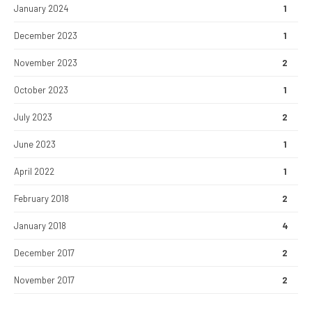
January 2024
1
December 2023
1
November 2023
2
October 2023
1
July 2023
2
June 2023
1
April 2022
1
February 2018
2
January 2018
4
December 2017
2
November 2017
2