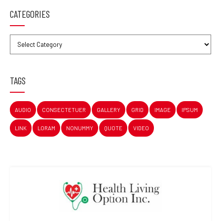
CATEGORIES
TAGS
AUDIO
CONSECTETUER
GALLERY
GRID
IMAGE
IPSUM
LINK
LORAM
NONUMMY
QUOTE
VIDEO