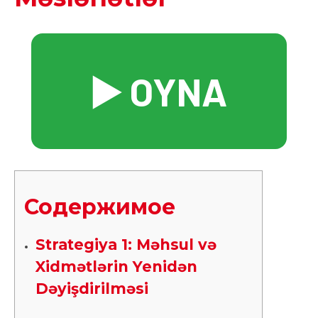
▶️ OYNA
Содержимое
Strategiya 1: Məhsul və
Xidmətlərin Yenidən
Dəyişdirilməsi