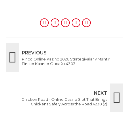
PREVIOUS
Pinco Online Kazino 2026 Strategiyalar v Mslhtlr
Пинко Казино Онлайн.4303
NEXT
Chicken Road - Online Casino Slot That Brings
Chickens Safely Across the Road.4230 (2)