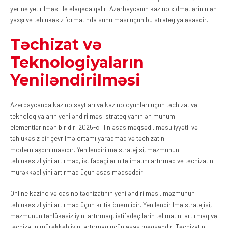
yerinə yetirilməsi ilə əlaqəda qalır. Azərbaycanın kazino xidmətlərinin ən
yaxşı və təhlükəsiz formatında sunulması üçün bu strategiya əsasdir.
Təchizat və
Teknologiyaların
Yeniləndirilməsi
Azerbaycanda kazino saytları və kazino oyunları üçün təchizat və
teknologiyaların yeniləndirilməsi strategiyanın ən mühüm
elementlərindən biridir. 2025-ci ilin əsas məqsədi, məsuliyyətli və
təhlükəsiz bir çevrilmə ortamı yaradmaq və təchizatın
modernlaşdırılmasıdır. Yeniləndirilmə stratejisi, məzmunun
təhlükəsizliyini artırmaq, istifadəçilərin təlimatını artırmaq və təchizatın
mürəkkəbliyini artırmaq üçün əsas məqsəddir.
Online kazino və casino təchizatının yeniləndirilməsi, məzmunun
təhlükəsizliyini artırmaq üçün kritik önəmlidir. Yeniləndirilmə stratejisi,
məzmunun təhlükəsizliyini artırmaq, istifadəçilərin təlimatını artırmaq və
təchizatın mürəkkəbliyini artırmaq üçün əsas məqsəddir. Təchizatın