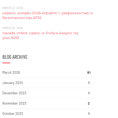
MARCH 22, 2026
казино онлайн 2026 играйте с уверенностью и
безопасностью.6732
MARCH 22, 2026
Vavada online casino w Polsce kasyno na
ywo.5053
BLOG ARCHIVE
March 2026
81
January 2024
1
December 2023
1
November 2023
2
October 2023
1