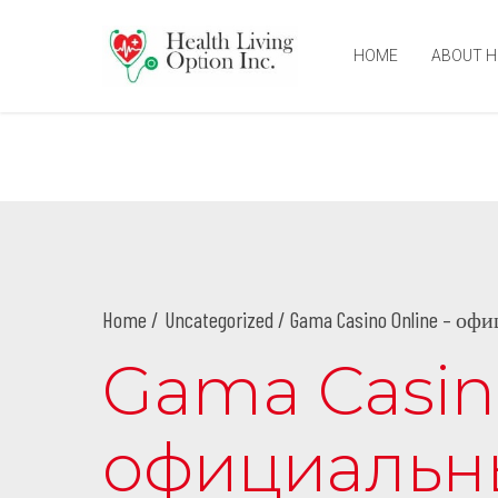
HOME
ABOUT H
Home
Uncategorized
/ Gama Casino Online – оф
Gama Casino
официальны