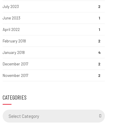
July 2023
2
June 2023
1
April 2022
1
February 2018
2
January 2018
4
December 2017
2
November 2017
2
CATEGORIES
Select Category