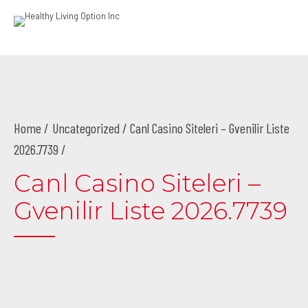
Home
Uncategorized
/ Canl Casino Siteleri – Gvenilir Liste
2026.7739 /
Canl Casino Siteleri –
Gvenilir Liste 2026.7739