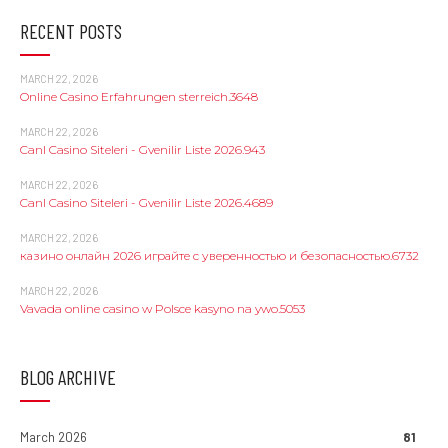
RECENT POSTS
MARCH 22, 2026
Online Casino Erfahrungen sterreich.3648
MARCH 22, 2026
Canl Casino Siteleri - Gvenilir Liste 2026.943
MARCH 22, 2026
Canl Casino Siteleri - Gvenilir Liste 2026.4689
MARCH 22, 2026
казино онлайн 2026 играйте с уверенностью и безопасностью.6732
MARCH 22, 2026
Vavada online casino w Polsce kasyno na ywo.5053
BLOG ARCHIVE
March 2026
81