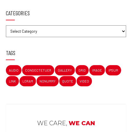
CATEGORIES
TAGS
AUDIO
CONSECTETUER
GALLERY
GRID
IMAGE
IPSUM
LINK
LORAM
NONUMMY
QUOTE
VIDEO
WE CARE,
WE CAN