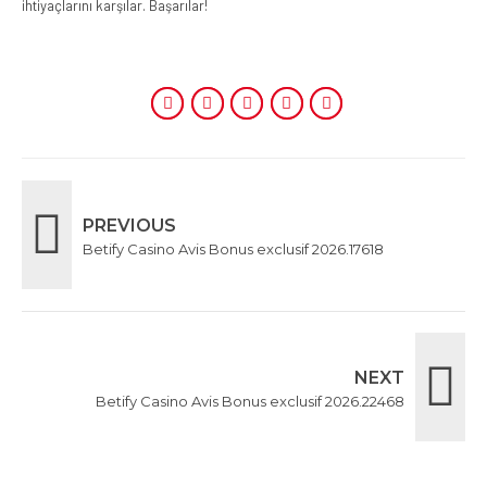
ihtiyaçlarını karşılar. Başarılar!
PREVIOUS
Betify Casino Avis Bonus exclusif 2026.17618
NEXT
Betify Casino Avis Bonus exclusif 2026.22468