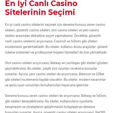
En İyi Canlı Casino
Sitelerinin Seçimi
En iyi canlı casino sitelerini seçmek için deneme bonusu veren casino
siteleri, güvenilir casino siteleri, slot casino siteleri ve yeni casino
siteleri arasından dikkatlice seçim yapmalısınız. Öncelikle, güvenilir
canlı casino sitelerini arıyorsanız, CasinoX ve 1xSlots gibi siteleri
incelemeniz gerekmektedir. Bu siteler, kullanıcı dostu arayüzler, güvenli
ödeme sistemleri ve profesyonel müşteri hizmetleri ile öne çıkmaktadır.
Slot casino siteleri arıyorsanız, Betway ve LeoVegas gibi siteleri gözden
geçirebilirsiniz. Bu siteler, çeşitli slot oyunları ve ekstra bonuslar
sunarlar. Ayrıca, yeni casino siteleri de arıyorsanız, Betsson ve 22Bet
gibi siteleri incelemeniz faydalı olacaktır. Bu siteler, modern tasarımlar
ve geniş oyun sunumları ile kullanıcıları heyecana getirirler.
Deneme bonusu veren casino siteleri de arıyorsanız, Betway ve 1xSlots
gibi siteleri deneyebilirsiniz. Bu siteler, kullanıcıların oyunlarla
tanışmasını ve stratejilerini geliştirmesini kolaylaştıran deneme
bonusları sunarlar. Ayrıca, güvenilir casino siteleri arıyorsanız, Bet365