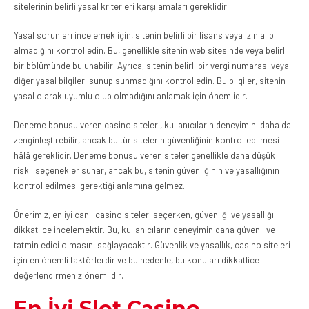
sitelerinin belirli yasal kriterleri karşılamaları gereklidir.
Yasal sorunları incelemek için, sitenin belirli bir lisans veya izin alıp
almadığını kontrol edin. Bu, genellikle sitenin web sitesinde veya belirli
bir bölümünde bulunabilir. Ayrıca, sitenin belirli bir vergi numarası veya
diğer yasal bilgileri sunup sunmadığını kontrol edin. Bu bilgiler, sitenin
yasal olarak uyumlu olup olmadığını anlamak için önemlidir.
Deneme bonusu veren casino siteleri, kullanıcıların deneyimini daha da
zenginleştirebilir, ancak bu tür sitelerin güvenliğinin kontrol edilmesi
hâlâ gereklidir. Deneme bonusu veren siteler genellikle daha düşük
riskli seçenekler sunar, ancak bu, sitenin güvenliğinin ve yasallığının
kontrol edilmesi gerektiği anlamına gelmez.
Önerimiz, en iyi canlı casino siteleri seçerken, güvenliği ve yasallığı
dikkatlice incelemektir. Bu, kullanıcıların deneyimin daha güvenli ve
tatmin edici olmasını sağlayacaktır. Güvenlik ve yasallık, casino siteleri
için en önemli faktörlerdir ve bu nedenle, bu konuları dikkatlice
değerlendirmeniz önemlidir.
En İyi Slot Casino